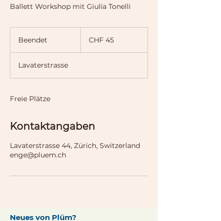
Ballett Workshop mit Giulia Tonelli
45
Schweizer
Beendet
B
CHF 45
Franken
e
e
Lavaterstrasse
n
d
e
t
Freie Plätze
Kontaktangaben
Lavaterstrasse 44, Zürich, Switzerland
enge@pluem.ch
Neues von Plüm?