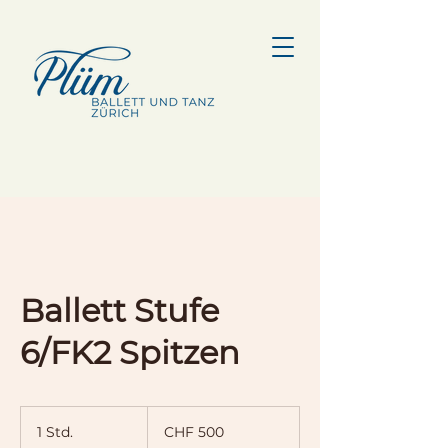
Ballett Stufe
6/FK2 Spitzen
500
Schweizer
1 Std.
1
CHF 500
Franken