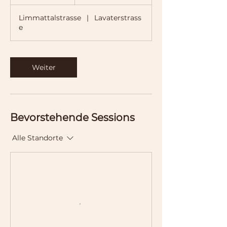
S
t
Limmattalstrasse
|
Lavaterstrass
d
e
Weiter
Bevorstehende Sessions
Alle Standorte