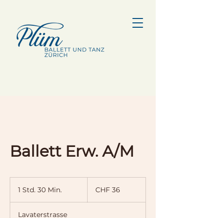
Ballett Erw. A/M
36
Schweizer
1 Std. 30 Min.
1
CHF 36
Franken
S
t
Lavaterstrasse
d