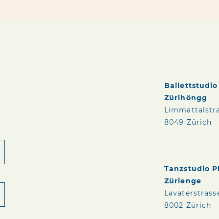
Ballettstudi
Zürihöngg
Limmattalstr
8049 Zürich
Tanzstudio 
Zürienge
Lavaterstrass
8002 Zürich