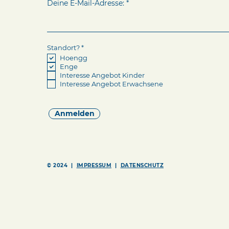
Deine E-Mail-Adresse:
R
Standort?
*
e
Hoengg
q
Enge
u
i
Interesse Angebot Kinder
r
Interesse Angebot Erwachsene
e
d
Anmelden
© 2024 |
IMPRESSUM
|
DATENSCHUTZ