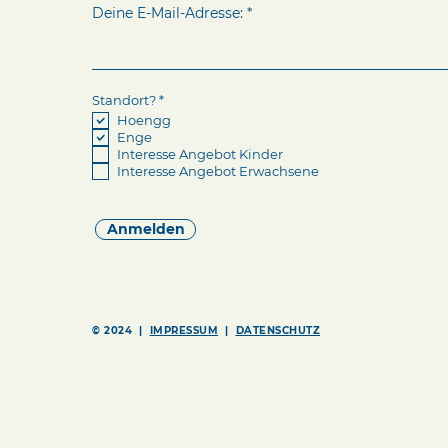
Deine E-Mail-Adresse:
R
Standort?
*
e
Hoengg
q
Enge
u
i
Interesse Angebot Kinder
r
Interesse Angebot Erwachsene
e
d
Anmelden
© 2024 |
IMPRESSUM
|
DATENSCHUTZ